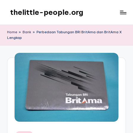
thelittle-people.org
Skip
to
Dunia
content
Teknologi
Home
»
Bank
»
Perbedaan Tabungan BRI BritAma dan BritAma X
dan
Lengkap
keuangan