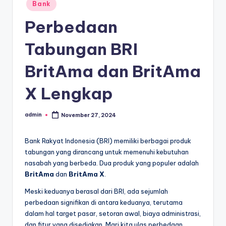
Posted
Bank
in
Perbedaan
Tabungan BRI
BritAma dan BritAma
X Lengkap
admin
November 27, 2024
Posted
by
Bank Rakyat Indonesia (BRI) memiliki berbagai produk
tabungan yang dirancang untuk memenuhi kebutuhan
nasabah yang berbeda. Dua produk yang populer adalah
BritAma
dan
BritAma X
.
Meski keduanya berasal dari BRI, ada sejumlah
perbedaan signifikan di antara keduanya, terutama
dalam hal target pasar, setoran awal, biaya administrasi,
dan fitur yang disediakan. Mari kita ulas perbedaan