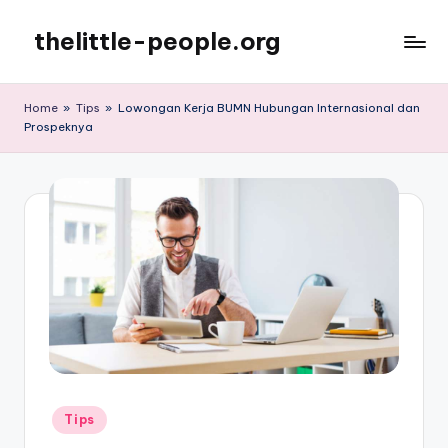
thelittle-people.org
Skip
to
Dunia
content
Teknologi
Home
»
Tips
»
Lowongan Kerja BUMN Hubungan Internasional dan
dan
Prospeknya
keuangan
Posted
Tips
in