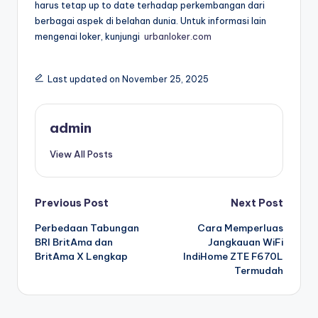
harus tetap up to date terhadap perkembangan dari
berbagai aspek di belahan dunia. Untuk informasi lain
mengenai loker, kunjungi
urbanloker.com
Last updated on November 25, 2025
admin
View All Posts
Post
Previous Post
Next Post
Perbedaan Tabungan
Cara Memperluas
navigation
BRI BritAma dan
Jangkauan WiFi
BritAma X Lengkap
IndiHome ZTE F670L
Termudah