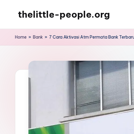
thelittle-people.org
Skip
to
Dunia
content
Teknologi
Home
»
Bank
»
7 Cara Aktivasi Atm Permata Bank Terbar
dan
keuangan