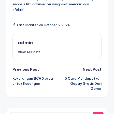
sinopsis film dokumenter yang kuat, menarik, dan
efektif.
Last updated on October 6, 2024
admin
View All Posts
Post
Previous Post
Next Post
Kekurangan BCA Xpresi
5 Cara Mendapatkan
navigation
untuk Keuangan
Gopay Gratis Dari
Game
Search