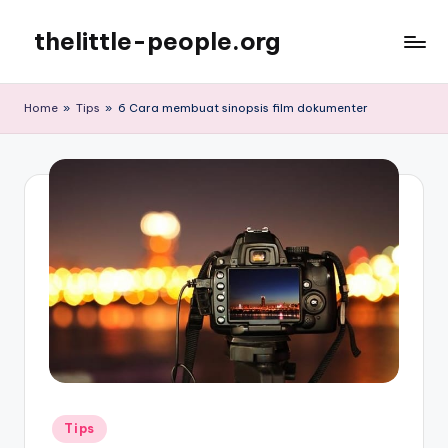
thelittle-people.org
Skip
to
Dunia
content
Teknologi
Home
»
Tips
»
6 Cara membuat sinopsis film dokumenter
dan
keuangan
Posted
Tips
in