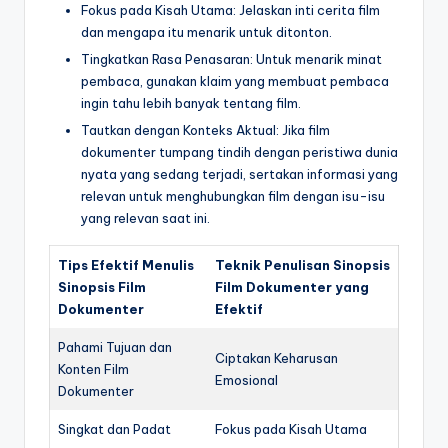
Fokus pada Kisah Utama: Jelaskan inti cerita film
dan mengapa itu menarik untuk ditonton.
Tingkatkan Rasa Penasaran: Untuk menarik minat
pembaca, gunakan klaim yang membuat pembaca
ingin tahu lebih banyak tentang film.
Tautkan dengan Konteks Aktual: Jika film
dokumenter tumpang tindih dengan peristiwa dunia
nyata yang sedang terjadi, sertakan informasi yang
relevan untuk menghubungkan film dengan isu-isu
yang relevan saat ini.
Tips Efektif Menulis
Teknik Penulisan Sinopsis
Sinopsis Film
Film Dokumenter yang
Dokumenter
Efektif
Pahami Tujuan dan
Ciptakan Keharusan
Konten Film
Emosional
Dokumenter
Singkat dan Padat
Fokus pada Kisah Utama