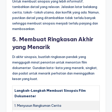
Untuk membuat sinopsis yang lebih informatif,
tambahkan detail yang relevan. Jelaskan latar belakang
cerita, tokoh-tokoh utama, dan konflik yang ada. Namun,
pastikan detail yang ditambahkan tidak terlalu banyak
sehingga membuat sinopsis menjadi terlalu panjang dan
membosankan.
5. Membuat Ringkasan Akhir
yang Menarik
Di akhir sinopsis, buatlah ringkasan pendek yang
menggugah minat penonton untuk menonton film
dokumenter. Gunakan kata-kata yang menarik, singkat,
dan padat untuk menarik perhatian dan meninggalkan
kesan yang kuat.
Langkah-Langkah Membuat Sinopsis Film
Dokumenter
1. Menyusun Rangkuman Cerita